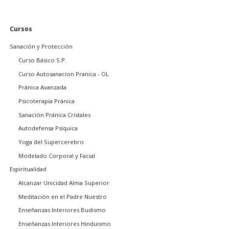
Saltar
Cursos
navegación
Sanación y Protección
Curso Básico S.P.
Curso Autosanacion Pranica - OL
Pránica Avanzada
Psicoterapia Pránica
Sanación Pránica Cristales
Autodefensa Psíquica
Yoga del Supercerebro
Modelado Corporal y Facial
Espiritualidad
Alcanzar Unicidad Alma Superior
Meditación en el Padre Nuestro
Enseñanzas Interiores Budismo
Enseñanzas Interiores Hinduismo