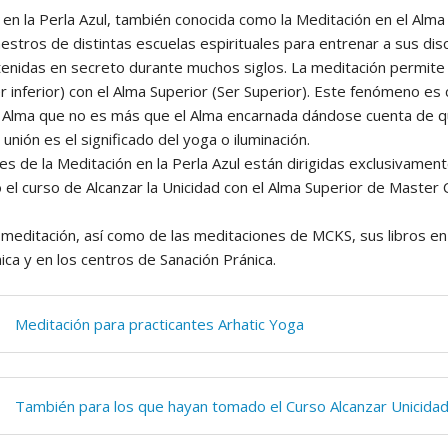
en la Perla Azul, también conocida como la Meditación en el Alma 
Yoga N1 y Arhatic Yoga N2
estros de distintas escuelas espirituales para entrenar a sus disc
enidas en secreto durante muchos siglos. La meditación permite al
r inferior) con el Alma Superior (Ser Superior). Este fenómeno es
l Alma que no es más que el Alma encarnada dándose cuenta de q
 unión es el significado del yoga o iluminación.
es de la Meditación en la Perla Azul están dirigidas exclusivamen
el curso de Alcanzar la Unicidad con el Alma Superior de Master 
 meditación, así como de las meditaciones de MCKS, sus libros en 
ica y en los centros de Sanación Pránica.
Meditación para practicantes Arhatic Yoga
También para los que hayan tomado el Curso Alcanzar Unicidad 