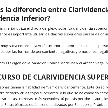
Yoga N1 y Arhatic Yoga N2
s la diferencia entre Clarividenc
dencia Inferior?
cia inferior utiliza el chacra del plexo solar. La clarividencia super
nte es importante utilizar los chacras superiores para la visión in
á muy sucia entonces la visión interior es peor que la de una perso
ada por las formas de pensamiento negativas y emociones negati
bro El Origen de la Sanación Pránica Moderna y el Arhatic Yoga, 
CURSO DE CLARIVIDENCIA SUPE
sonas tienen la habilidad de “ver” clarividentemente. Este curso r
ra desarrollar los “ojos superiores” o lo que se ha conocido como 
tilizar estas “cámaras” más sensibles, tú podrás percibir el aura, 
ra. Estas técnicas están siendo utilizadas por Sanadores Pránicos