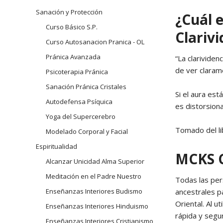
navegación
Sanación y Protección
Arhatic 
¿Cuál e
Curso Básico S.P.
Clarivi
Curso Autosanacion Pranica - OL
Pránica Avanzada
“La clarividen
de ver clarame
Psicoterapia Pránica
Sanación Pránica Cristales
Si el aura est
Autodefensa Psíquica
es distorsion
Yoga del Supercerebro
Tomado del li
Modelado Corporal y Facial
Espiritualidad
MCKS 
Alcanzar Unicidad Alma Superior
Meditación en el Padre Nuestro
Todas las per
ancestrales pa
Enseñanzas Interiores Budismo
Oriental. Al u
Enseñanzas Interiores Hinduismo
rápida y segu
Enseñanzas Interiores Cristianismo