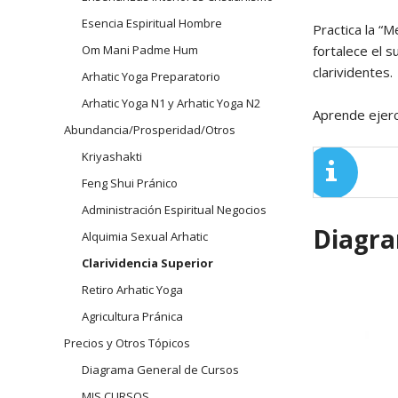
Esencia Espiritual Hombre
Practica la “M
fortalece el s
Om Mani Padme Hum
clarividentes.
Arhatic Yoga Preparatorio
Arhatic Yoga N1 y Arhatic Yoga N2
Aprende ejerc
Abundancia/Prosperidad/Otros
Kriyashakti
Feng Shui Pránico
Administración Espiritual Negocios
Diagra
Alquimia Sexual Arhatic
Clarividencia Superior
Retiro Arhatic Yoga
Agricultura Pránica
Precios y Otros Tópicos
Diagrama General de Cursos
MIS CURSOS