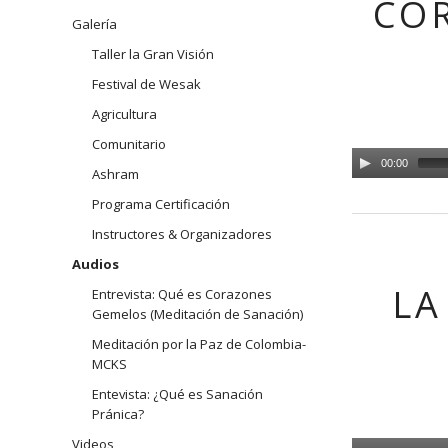
CO
navegación
Galería
Arhatic 
Taller la Gran Visión
Festival de Wesak
Agricultura
Comunitario
00:00
Ashram
Programa Certificación
Instructores & Organizadores
Audios
LA
Entrevista: Qué es Corazones
Gemelos (Meditación de Sanación)
Meditación por la Paz de Colombia-
MCKS
Entevista: ¿Qué es Sanación
Pránica?
Videos