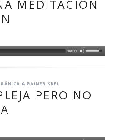
NA MEDITACIÓN
PAGOS EN LINEA
ÓN
00:00
RÁNICA A RAINER KREL
PLEJA PERO NO
DA