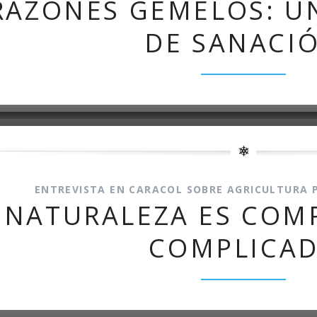
RAZONES GEMELOS: U
Yoga N1 y Arhatic Yoga N2
DE SANACI
ENTREVISTA EN CARACOL SOBRE AGRICULTURA P
 NATURALEZA ES COM
COMPLICA