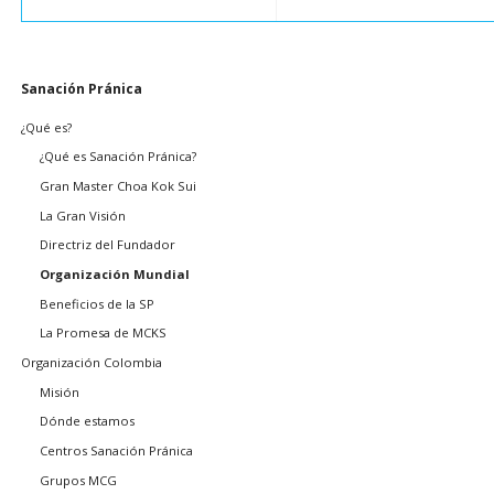
Saltar
Sanación Pránica
navegación
¿Qué es?
¿Qué es Sanación Pránica?
Gran Master Choa Kok Sui
La Gran Visión
Directriz del Fundador
Organización Mundial
Beneficios de la SP
La Promesa de MCKS
Organización Colombia
Misión
Dónde estamos
Centros Sanación Pránica
Grupos MCG