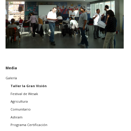
Saltar
Media
navegación
Galería
Taller la Gran Visión
Festival de Wesak
Agricultura
Comunitario
Ashram
Programa Certificación