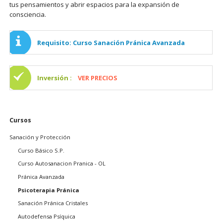
tus pensamientos y abrir espacios para la expansión de
consciencia.
Requisito: Curso Sanación Pránica Avanzada
Inversión :
VER PRECIOS
Saltar
Cursos
navegación
Sanación y Protección
Curso Básico S.P.
Curso Autosanacion Pranica - OL
Pránica Avanzada
Psicoterapia Pránica
Sanación Pránica Cristales
Autodefensa Psíquica