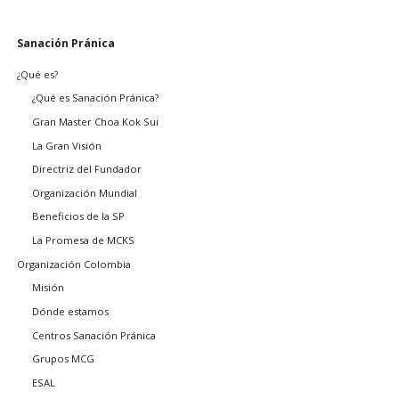
Saltar
Sanación Pránica
navegación
¿Qué es?
¿Qué es Sanación Pránica?
Gran Master Choa Kok Sui
La Gran Visión
Directriz del Fundador
Organización Mundial
Beneficios de la SP
La Promesa de MCKS
Organización Colombia
Misión
Dónde estamos
Centros Sanación Pránica
Grupos MCG
ESAL