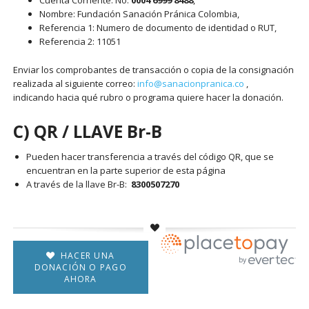
Cuenta Corriente: No.
0004 6999 8488
,
Nombre: Fundación Sanación Pránica Colombia,
Referencia 1: Numero de documento de identidad o RUT,
Referencia 2: 11051
Enviar los comprobantes de transacción o copia de la consignación
realizada al siguiente correo:
info@sanacionpranica.co
,
indicando hacia qué rubro o programa quiere hacer la donación.
C) QR / LLAVE Br-B
Pueden hacer transferencia a través del código QR, que se
encuentran en la parte superior de esta página
A través de la llave Br-B:
8300507270
HACER UNA
DONACIÓN O PAGO
AHORA