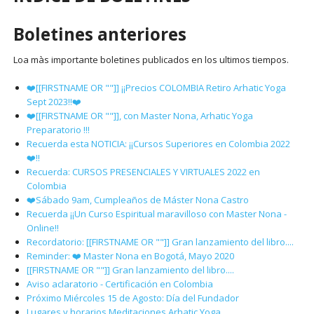
Boletines anteriores
Loa màs importante boletines publicados en los ultimos tiempos.
❤️[[FIRSTNAME OR ""]] ¡¡Precios COLOMBIA Retiro Arhatic Yoga
Sept 2023!!❤️
❤️[[FIRSTNAME OR ""]], con Master Nona, Arhatic Yoga
Preparatorio !!!
Recuerda esta NOTICIA: ¡¡Cursos Superiores en Colombia 2022
❤️!!
Recuerda: CURSOS PRESENCIALES Y VIRTUALES 2022 en
Colombia
❤️Sábado 9am, Cumpleaños de Máster Nona Castro
Recuerda ¡¡Un Curso Espiritual maravilloso con Master Nona -
Online!!
Recordatorio: [[FIRSTNAME OR ""]] Gran lanzamiento del libro....
Reminder: ❤️ Master Nona en Bogotá, Mayo 2020
[[FIRSTNAME OR ""]] Gran lanzamiento del libro....
Aviso aclaratorio - Certificación en Colombia
Próximo Miércoles 15 de Agosto: Día del Fundador
Lugares y horarios Meditaciones Arhatic Yoga