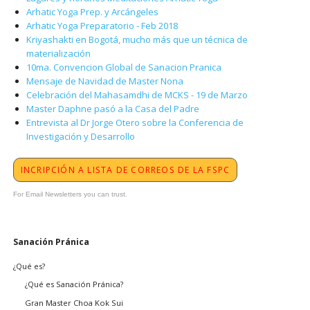
Arhatic Yoga Prep. y Arcángeles
Arhatic Yoga Preparatorio - Feb 2018
Kriyashakti en Bogotá, mucho más que un técnica de
materialización
10ma. Convencion Global de Sanacion Pranica
Mensaje de Navidad de Master Nona
Celebración del Mahasamdhi de MCKS - 19 de Marzo
Master Daphne pasó a la Casa del Padre
Entrevista al Dr Jorge Otero sobre la Conferencia de
Investigación y Desarrollo
INCRIPCIÓN A LISTA DE CORREOS DE LA FSPC
For Email Newsletters you can trust.
Saltar
Sanación Pránica
navegación
¿Qué es?
¿Qué es Sanación Pránica?
Gran Master Choa Kok Sui