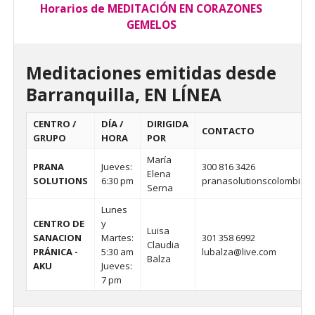
Horarios de MEDITACIÓN EN CORAZONES
GEMELOS
Meditaciones emitidas desde
Barranquilla, EN LÍNEA
CENTRO /
DÍA /
DIRIGIDA
CONTACTO
GRUPO
HORA
POR
María
PRANA
Jueves:
300 816 3426
Elena
SOLUTIONS
6:30 pm
pranasolutionscolombia@
Serna
Lunes
CENTRO DE
y
Luisa
SANACION
Martes:
301 358 6992
Claudia
PRÁNICA -
5:30 am
lubalza@live.com
Balza
AKU
Jueves:
7 pm