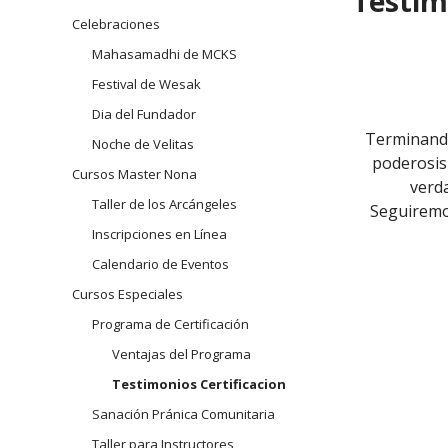
Testimo
navegación
Celebraciones
Arhatic 
Mahasamadhi de MCKS
Festival de Wesak
Dia del Fundador
ndecida de hacer parte de esta hermosa obra de
Terminando
Noche de Velitas
poderosis
Cursos Master Nona
Definitivamente, cada vez lo confirmo mas!!. La
verda
Taller de los Arcángeles
 y Master me bendicen con el estar viendo mas
Seguiremos
 para mis pacientes y sus familias.
Inscripciones en Línea
o el linaje espiritual, llegue a cada hogar en
Calendario de Eventos
infinitas de amor, entrega, humildad, bondad y
Cursos Especiales
 vez mejores y mas humildes en el servicio a
Programa de Certificación
os
Ventajas del Programa
Testimonios Certificacion
Sanación Pránica Comunitaria
UCARAMANGA
Taller para Instructores