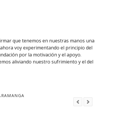
PAGOS EN LINEA
afirmar que tenemos en nuestras manos una
Feliz y bende
 ahora voy experimentando el principio del
undación por la motivación y el apoyo.
Particularmen
os aliviando nuestro sufrimiento y el del
nivel, reapr
CARAMANGA