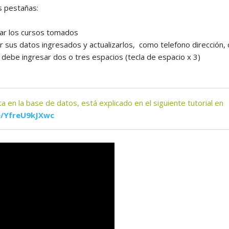
s pestañas:
oga N1 y Arhatic Yoga N2
tar los cursos tomados
 sus datos ingresados y actualizarlos, como telefono dirección, co
 debe ingresar dos o tres espacios (tecla de espacio x 3)
a en la base de datos, está explicado en el siguiente tutorial en
e/YfreU9kJXwc