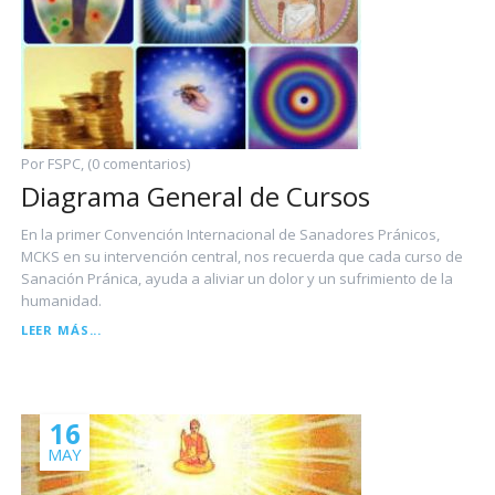
Por FSPC, (0 comentarios)
Diagrama General de Cursos
En la primer Convención Internacional de Sanadores Pránicos,
MCKS en su intervención central, nos recuerda que cada curso de
Sanación Pránica, ayuda a aliviar un dolor y un sufrimiento de la
humanidad.
DIAGRAMA
LEER MÁS...
GENERAL
DE
CURSOS
16
MAY