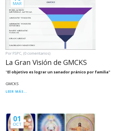
MAR
Por FSPC, (0 comentarios)
La Gran Visión de GMCKS
"
El objetivo es lograr un sanador pránico por familia"
GMCKS
LA
LEER MÁS...
GRAN
VISIÓN
DE
GMCKS
01
OCT