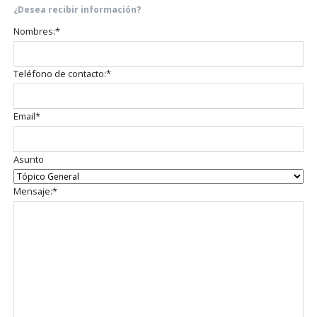
¿Desea recibir información?
Campo
Nombres:
*
obligatorio
Campo
Teléfono de contacto:
*
obligatorio
Campo
Email
*
obligatorio
Asunto
Campo
Mensaje:
*
obligatorio