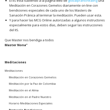
El IIS está subiendo a la página web de
globalpranichealing
una
Meditación en Corazones Gemelos diariamente on-line con
bendiciones especiales de cada uno de los Masters de
Sanación Pránica al terminar la meditación. Pueden usar esta.
Y para hacer las MCG Online autorizadas a algunos instructores
especialmente para estos días, deben seguir las instrucciones
del IIS.
Que Master nos bendiga a todos
Master Nona"
Saltar
Meditaciones
navegación
Meditaciones
Meditación en Corazones Gemelos
Meditación por la Paz de Colombia
Meditación en el Alma
Meditación en el Padre Nuestro
Horario Meditaciones Especiales
Protocolo Bendiciones