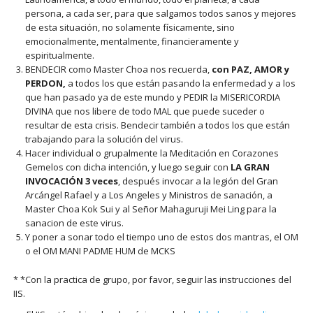
persona, a cada ser, para que salgamos todos sanos y mejores
de esta situación, no solamente físicamente, sino
emocionalmente, mentalmente, financieramente y
espiritualmente.
BENDECIR como Master Choa nos recuerda,
con PAZ, AMOR y
PERDON,
a todos los que están pasando la enfermedad y a los
que han pasado ya de este mundo y PEDIR la MISERICORDIA
DIVINA que nos libere de todo MAL que puede suceder o
resultar de esta crisis. Bendecir también a todos los que están
trabajando para la solución del virus.
Hacer individual o grupalmente la Meditación en Corazones
Gemelos con dicha intención, y luego seguir con
LA GRAN
INVOCACIÓN 3 veces
, después invocar a la legión del Gran
Arcángel Rafael y a Los Angeles y Ministros de sanación, a
Master Choa Kok Sui y al Señor Mahaguruji Mei Ling para la
sanacion de este virus.
Y poner a sonar todo el tiempo uno de estos dos mantras, el OM
o el OM MANI PADME HUM de MCKS
* *Con la practica de grupo, por favor, seguir las instrucciones del
IIS.