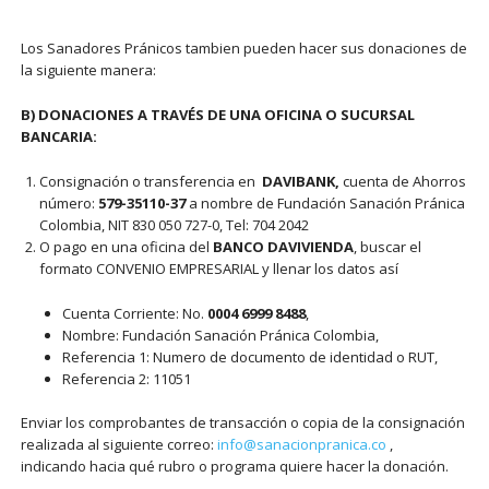
Los Sanadores Pránicos tambien pueden hacer sus donaciones de
la siguiente manera:
B) DONACIONES A TRAVÉS DE UNA OFICINA O SUCURSAL
BANCARIA:
Consignación o transferencia en
DAVIBANK,
cuenta de Ahorros
número:
579-35110-37
a nombre de Fundación Sanación Pránica
Colombia, NIT 830 050 727-0, Tel: 704 2042
O pago en una oficina del
BANCO DAVIVIENDA
, buscar el
formato CONVENIO EMPRESARIAL y llenar los datos así
Cuenta Corriente: No.
0004 6999 8488
,
Nombre: Fundación Sanación Pránica Colombia,
Referencia 1: Numero de documento de identidad o RUT,
Referencia 2: 11051
Enviar los comprobantes de transacción o copia de la consignación
realizada al siguiente correo:
info@sanacionpranica.co
,
indicando hacia qué rubro o programa quiere hacer la donación.