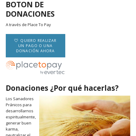
BOTON DE
DONACIONES
A través de Place To Pay
QUIERO REALIZAR
UN PAGO O UNA
DONACIÓN AHORA
Donaciones ¿Por qué hacerlas?
Los Sanadores
Pránicos para
desarrollarnos
espiritualmente,
generar buen
karma,
neutralizar el