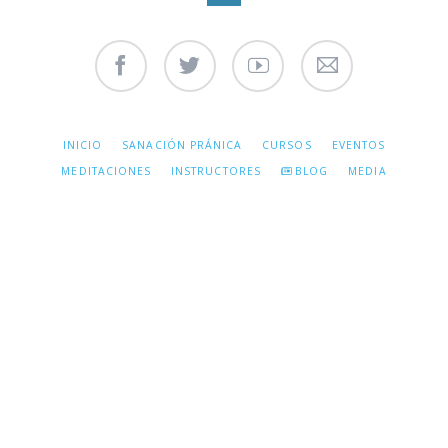
Facebook
Twitter
Youtube
Contáctenos
SALTAR
INICIO
SANACIÓN PRÁNICA
CURSOS
EVENTOS
NAVEGACIÓN
MEDITACIONES
INSTRUCTORES
BLOG
MEDIA