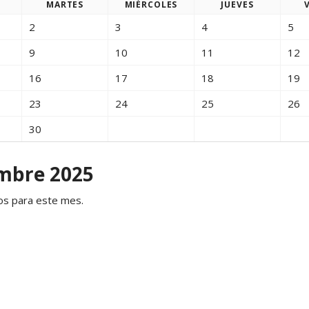
MAR
TES
MIÉ
RCOLES
JUE
VES
Yoga N1 y Arhatic Yoga N2
2
3
4
5
9
10
11
12
16
17
18
19
23
24
25
26
30
mbre 2025
os para este mes.