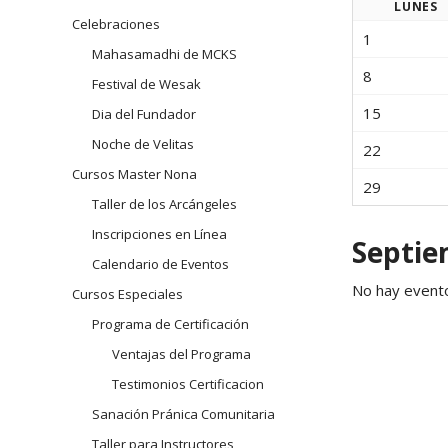
navegación
LUN
ES
Celebraciones
Arhatic 
1
Mahasamadhi de MCKS
8
Festival de Wesak
15
Dia del Fundador
Noche de Velitas
22
Cursos Master Nona
29
Taller de los Arcángeles
Inscripciones en Línea
Septie
Calendario de Eventos
No hay event
Cursos Especiales
Programa de Certificación
Ventajas del Programa
Testimonios Certificacion
Sanación Pránica Comunitaria
Taller para Instructores