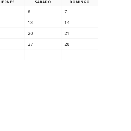
VIE
RNES
SÁB
ADO
DOM
INGO
PAGOS EN LINEA
6
7
13
14
20
21
27
28