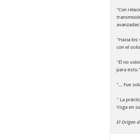
"Con relaci
transmisió
avanzadas"
"Hacia los
con el océan
"Él no vol
para esto." .
".... Fue 
" La prácti
Yoga en su
El Orígen d