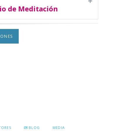
io de Meditación
IONES
TORES
BLOG
MEDIA