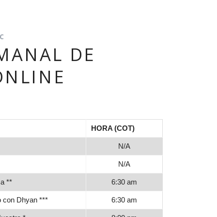
PAGOS EN LINEA
C
MANAL DE
ONLINE
HORA (COT)
N/A
N/A
a **
6:30 am
o con Dhyan ***
6:30 am