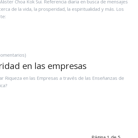
Máster Choa Kok Sui. Referencia diaria en busca de mensajes
cerca de la vida, la prosperidad, la espiritualidad y más. Los
te:
OS
UTRAS
EL
OTO
ORADO
comentarios)
ridad en las empresas
r Riqueza en las Empresas a través de las Enseñanzas de
ica?
ROSPERIDAD
N
AS
MPRESAS
Página 1 de 5