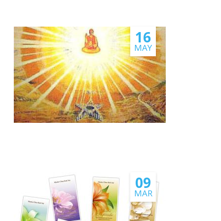
16
MAY
09
MAR