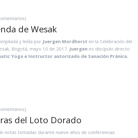
URSOS
comentarios)
enda de Wesak
ompilada y leída por
Juergen Mordhorst
en la Celebración del
Wesak, Bogotá, mayo 10 de 2017.
Juergen
es discípulo directo
atic Yoga e Instructor autorizado de Sanación Pránica.
A
EYENDA
E
ESAK
comentarios)
tras del Loto Dorado
de notas tomadas durante nueve años de conferencias