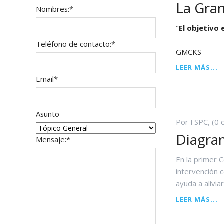
La Gra
Campo
Nombres:
*
Arhatic 
obligatorio
"
El objetivo 
Campo
Teléfono de contacto:
*
GMCKS
obligatorio
L
LEER MÁS...
G
Campo
Email
*
V
obligatorio
D
G
Asunto
Por FSPC, (0 
Diagra
Campo
Mensaje:
*
obligatorio
En la primer 
intervención 
ayuda a alivia
D
LEER MÁS...
G
D