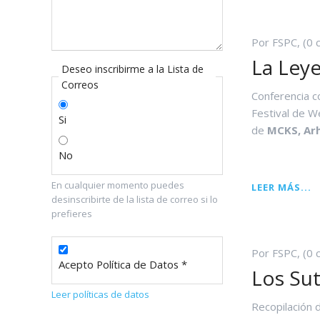
C
Por FSPC, (0 
La Ley
Deseo inscribirme a la Lista de
Correos
Conferencia c
Festival de 
Si
de
MCKS, Arh
No
En cualquier momento puedes
L
LEER MÁS...
desinscribirte de la lista de correo si lo
L
prefieres
D
W
Por FSPC, (0 
Acepto Política de Datos *
Los Su
Leer políticas de datos
Recopilación 