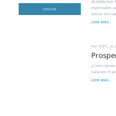
dictadas por 
espirituales a
Sutras son sie
L
LEER MÁS...
S
D
L
D
Por FSPC, (0 
Prospe
¿Como Genera
Sanación Prán
P
LEER MÁS...
E
L
E