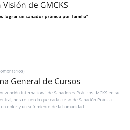
n Visión de GMCKS
Yoga N1 y Arhatic Yoga N2
es lograr un sanador pránico por familia"
A
RAN
ISIÓN
E
MCKS
comentarios)
ma General de Cursos
Convención Internacional de Sanadores Pránicos, MCKS en su
central, nos recuerda que cada curso de Sanación Pránica,
r un dolor y un sufrimiento de la humanidad.
IAGRAMA
ENERAL
E