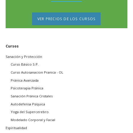
VER PRECIOS DE LOS CURSOS
Saltar
Cursos
navegación
Sanación y Protección
Curso Básico S.P.
Curso Autosanacion Pranica - OL
Pránica Avanzada
Psicoterapia Pránica
Sanación Pránica Cristales
Autodefensa Psíquica
Yoga del Supercerebro
Modelado Corporal y Facial
Espiritualidad