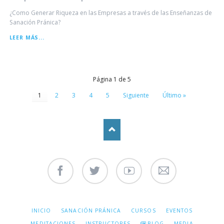
¿Como Generar Riqueza en las Empresas a través de las Enseñanzas de
Sanación Pránica?
PROSPERIDAD
LEER MÁS...
EN
LAS
EMPRESAS
Página 1 de 5
1
2
3
4
5
Siguiente
Último »
Facebook
Twitter
Youtube
Contáctenos
SALTAR
INICIO
SANACIÓN PRÁNICA
CURSOS
EVENTOS
NAVEGACIÓN
MEDITACIONES
INSTRUCTORES
BLOG
MEDIA