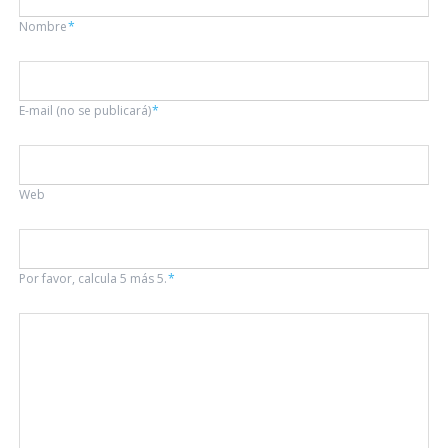
Campo
Nombre
*
obligatorio
Campo
E-mail (no se publicará)
*
obligatorio
Web
Por favor, calcula 5 más 5.
*