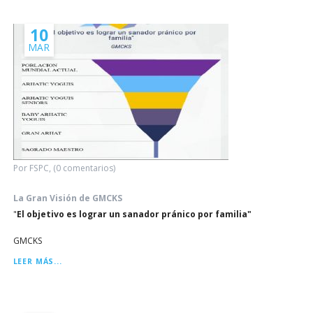
10
MAR
Por FSPC, (0 comentarios)
La Gran Visión de GMCKS
"
El objetivo es lograr un sanador pránico por familia"
GMCKS
LA
LEER MÁS...
GRAN
VISIÓN
DE
GMCKS