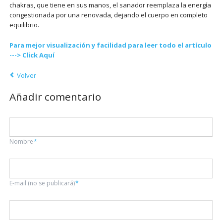
chakras, que tiene en sus manos, el sanador reemplaza la energía
congestionada por una renovada, dejando el cuerpo en completo
equilibrio.
Para mejor visualización y facilidad para leer todo el artículo
---> Click Aquí
Volver
Añadir comentario
Campo
Nombre
*
obligatorio
Campo
E-mail (no se publicará)
*
obligatorio