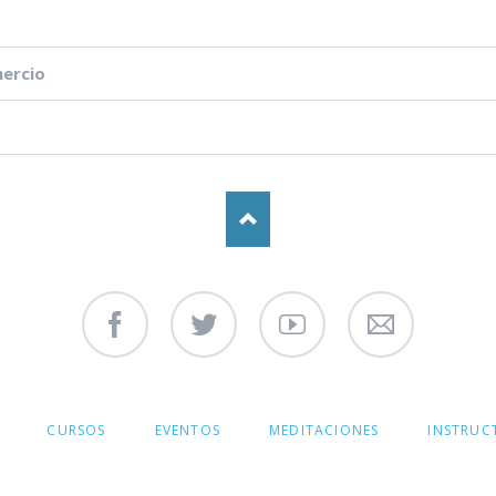
oga N1 y Arhatic Yoga N2
mercio
Facebook
Twitter
Youtube
Contáctenos
CURSOS
EVENTOS
MEDITACIONES
INSTRUC