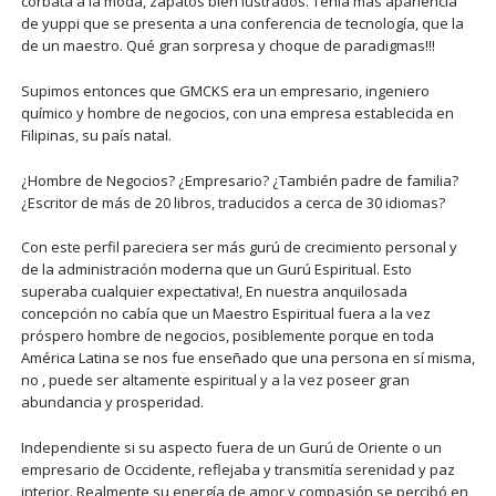
corbata a la moda, zapatos bien lustrados. Tenía más apariencia
de yuppi que se presenta a una conferencia de tecnología, que la
de un maestro. Qué gran sorpresa y choque de paradigmas!!!
Supimos entonces que GMCKS era un empresario, ingeniero
químico y hombre de negocios, con una empresa establecida en
Filipinas, su país natal.
¿Hombre de Negocios? ¿Empresario? ¿También padre de familia?
¿Escritor de más de 20 libros, traducidos a cerca de 30 idiomas?
Con este perfil pareciera ser más gurú de crecimiento personal y
de la administración moderna que un Gurú Espiritual. Esto
superaba cualquier expectativa!, En nuestra anquilosada
concepción no cabía que un Maestro Espiritual fuera a la vez
próspero hombre de negocios, posiblemente porque en toda
América Latina se nos fue enseñado que una persona en sí misma,
no , puede ser altamente espiritual y a la vez poseer gran
abundancia y prosperidad.
Independiente si su aspecto fuera de un Gurú de Oriente o un
empresario de Occidente, reflejaba y transmitía serenidad y paz
interior. Realmente su energía de amor y compasión se percibó en