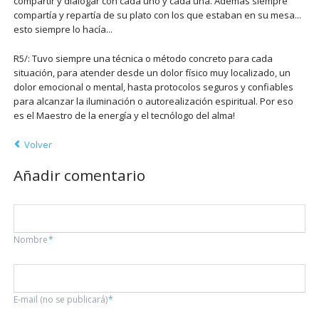
compartir y dialogar con cada uno y cada una. Además siempre
compartía y repartía de su plato con los que estaban en su mesa...
esto siempre lo hacía...
R5/: Tuvo siempre una técnica o método concreto para cada
situación, para atender desde un dolor físico muy localizado, un
dolor emocional o mental, hasta protocolos seguros y confiables
para alcanzar la iluminación o autorealización espiritual. Por eso
es el Maestro de la energía y el tecnólogo del alma!
Volver
Añadir comentario
Campo
Nombre
*
obligatorio
Campo
E-mail (no se publicará)
*
obligatorio