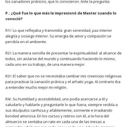
los sanadores pránicos, que lo conocieron. Ante la pregunta:
P.: ¿Qué fue lo que más le impresionó de Master cuando lo
conoció?
R1/: Lo que reflejaba y transmitía: gran serenidad, paz interior
alegría y sosiego interior. Su energía de amor y compasión se
percibía en el ambiente.
R2/: La manera sencilla de presentar la espiritualidad: al alcance de
todos, sin aislarse del mundo y continuando haciendo lo mismo,
cada uno en su trabajo, de una manera mejor.
R3/: El saber que no se necesitaba cambiar mis creencias religiosas
para practicar la sanación pránica y el arhatic yoga. Al contrario iba
a entender mucho mejor mi religión.
R4/. Su humildad y accesibilidad, uno podía acercarse a él y
saludarlo y hablarle y preguntarle lo que fuera, siempre recibía a
sus discípulos cariñosa y afablemente, sonriente e irradiando
bondad amorosa. En los cursos y retiros con él, a la hora del
almuerzo se sentaba un rato en cada una de las mesas a