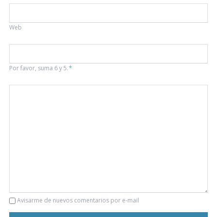
Web
Por favor, suma 6 y 5.
*
Comentario
Avisarme de nuevos comentarios por e-mail