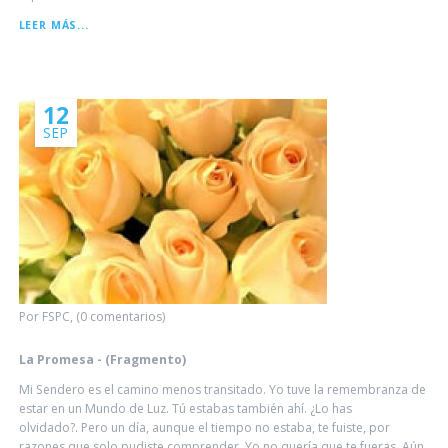
MASTER
LEER MÁS...
CHOA
KOK
SUI
12
SEP
Por FSPC, (0 comentarios)
La Promesa - (Fragmento)
Mi Sendero es el camino menos transitado. Yo tuve la remembranza de
estar en un Mundo de Luz. Tú estabas también ahí. ¿Lo has
olvidado?. Pero un día, aunque el tiempo no estaba, te fuiste, por
razones que solo pudiste comprender. Yo no quería que te fueras. Aún