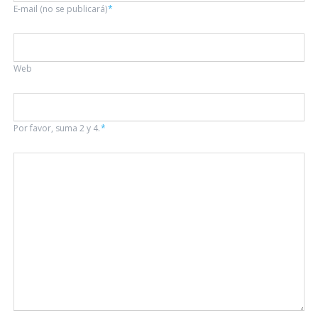
Campo
E-mail (no se publicará)
*
obligatorio
Web
Por favor, suma 2 y 4.
*
Comentario