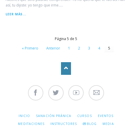
así, tu dijiste: yo tengo que irme.....
LA
LEER MÁS...
PROMESA
-
(FRAGMENTO)
Página 5 de 5
« Primero
Anterior
1
2
3
4
5
Facebook
Twitter
Youtube
Contáctenos
SALTAR
INICIO
SANACIÓN PRÁNICA
CURSOS
EVENTOS
NAVEGACIÓN
MEDITACIONES
INSTRUCTORES
BLOG
MEDIA