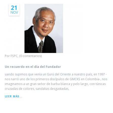
EN
CORAZONES
21
GEMELOS
NOV
-
ESTUDIO
Por FSPC, (0 comentarios)
Un recuerdo en el día del Fundador
uando supimos que venía un Gurú del Oriente a nuestro país, en 1997 -
nos narró uno de los primeros discípulos de GMCKS en Colombia-, nos
imaginamos a un gran señor de barba blanca y pelo largo, con túnicas
cruzadas de colores, sandalias desgastadas,
UN
LEER MÁS...
RECUERDO
EN
EL
DÍA