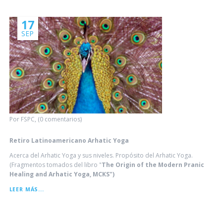
17
SEP
Por FSPC, (0 comentarios)
Retiro Latinoamericano Arhatic Yoga
Acerca del Arhatic Yoga y sus niveles. Propósito del Arhatic Yoga.
(Fragmentos tomados del libro "
The Origin of the Modern Pranic
Healing and Arhatic Yoga, MCKS")
RETIRO
LEER MÁS...
LATINOAMERICANO
ARHATIC
YOGA