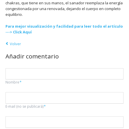
chakras, que tiene en sus manos, el sanador reemplaza la energía
congestionada por una renovada, dejando el cuerpo en completo
equilibrio.
Para mejor visualización y facilidad para leer todo el artículo
---> Click Aquí
Volver
Añadir comentario
Campo
Nombre
*
obligatorio
Campo
E-mail (no se publicará)
*
obligatorio