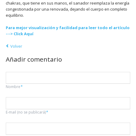
chakras, que tiene en sus manos, el sanador reemplaza la energía
congestionada por una renovada, dejando el cuerpo en completo
equilibrio.
Para mejor visualización y facilidad para leer todo el artículo
---> Click Aquí
Volver
Añadir comentario
Campo
Nombre
*
obligatorio
Campo
E-mail (no se publicará)
*
obligatorio