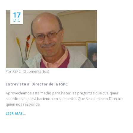
17
DIC
Por FSPC, (0 comentarios)
Entrevista al Director de la FSPC
Aprovechamos este medio para hacer las preguntas que cualquier
sanador se estará haciendo en su interior. Que sea al mismo Director
quien nos responda.
ENTREVISTA
LEER MÁS...
AL
DIRECTOR
DE
LA