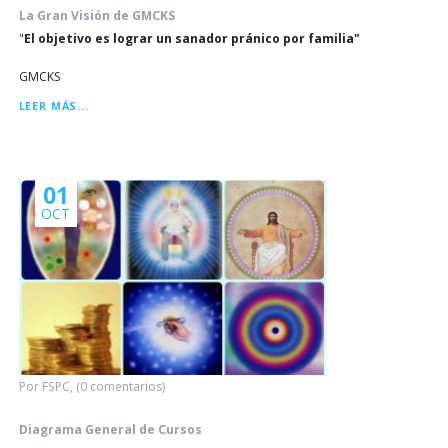
La Gran Visión de GMCKS
"
El objetivo es lograr un sanador pránico por familia"
GMCKS
LA
LEER MÁS...
GRAN
VISIÓN
DE
GMCKS
01
OCT
Por FSPC, (0 comentarios)
Diagrama General de Cursos