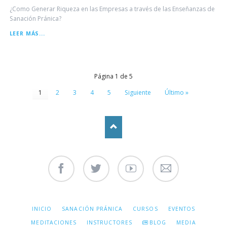
¿Como Generar Riqueza en las Empresas a través de las Enseñanzas de
Sanación Pránica?
PROSPERIDAD
LEER MÁS...
EN
LAS
EMPRESAS
Página 1 de 5
1
2
3
4
5
Siguiente
Último »
Facebook
Twitter
Youtube
Contáctenos
SALTAR
INICIO
SANACIÓN PRÁNICA
CURSOS
EVENTOS
NAVEGACIÓN
MEDITACIONES
INSTRUCTORES
BLOG
MEDIA