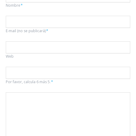
Campo
Nombre
*
obligatorio
Campo
E-mail (no se publicará)
*
obligatorio
Web
Por favor, calcula 6 más 5.
*