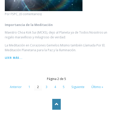
Por FSPC, (0 comentarios)
Importancia de la Meditación
Maestro Choa Kok Sui (MCKS), dejo al Planeta ya de Todos Nosotros un
regalo maravilloso y milagroso de verdad:
La Meditación en Corazones Gemelos Mismo también Llamada Por El;
Meditación Planetaria para la Paz y la Iluminación.
IMPORTANCIA
LEER MÁS...
DE
LA
MEDITACIÓN
Página 2 de 5
Anterior
1
2
3
4
5
Siguiente
Último »