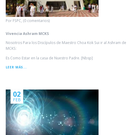
Por FSPC, (0 comentarios)
Vivencia Ashram MCKS
Nosotros Para los Discípulos de Maestro Choa Kok Sui ir al Ashram de
MCKS:
Es Como Estar en la casa de Nuestro Padre. [Nbsp]
VIVENCIA
LEER MÁS...
ASHRAM
MCKS
02
FEB