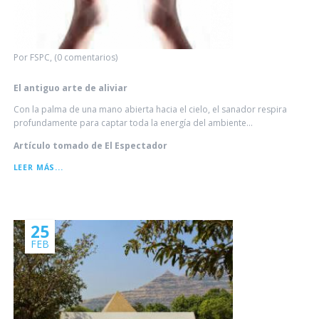
Por FSPC, (0 comentarios)
El antiguo arte de aliviar
Con la palma de una mano abierta hacia el cielo, el sanador respira
profundamente para captar toda la energía del ambiente...
Artículo tomado de El Espectador
EL
LEER MÁS...
ANTIGUO
ARTE
DE
ALIVIAR
25
FEB