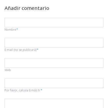
Añadir comentario
Campo
Nombre
*
obligatorio
Campo
E-mail (no se publicará)
*
obligatorio
Web
Por favor, calcula 6 más 9.
*