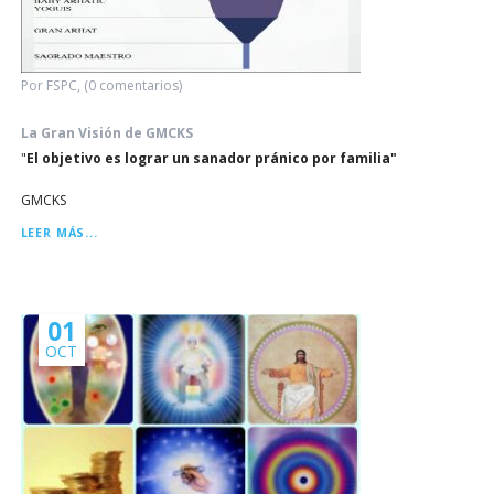
Por FSPC, (0 comentarios)
La Gran Visión de GMCKS
"
El objetivo es lograr un sanador pránico por familia"
GMCKS
LA
LEER MÁS...
GRAN
VISIÓN
DE
GMCKS
01
OCT