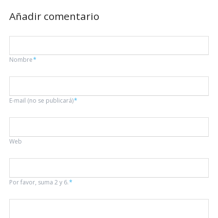
Añadir comentario
Campo
Nombre
*
obligatorio
Campo
E-mail (no se publicará)
*
obligatorio
Web
Por favor, suma 2 y 6.
*